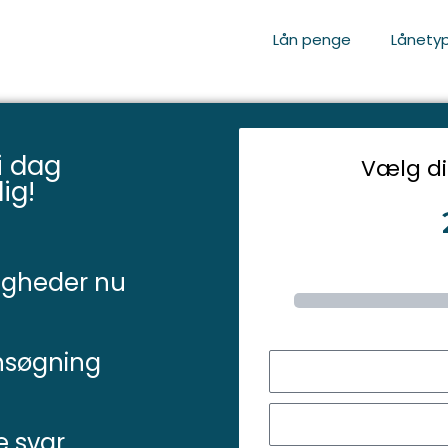
Lån penge
Lånety
 i dag
Vælg di
ig!
igheder nu
nsøgning
e svar