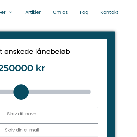
per
Artikler
Om os
Faq
Kontakt
t ønskede lånebeløb
250000
kr