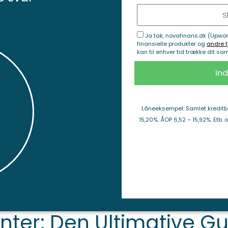
Ja tak, novafinans.dk (Upwo
finansielle produkter og
andre t
kan til enhver tid trække dit sa
In
Låneeksempel: Samlet kreditbel
15,20%. ÅOP 6,52 – 15,92%. Etb. 
ter: Den Ultimative Gu