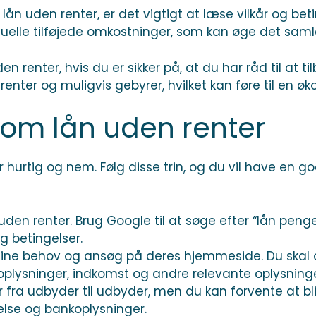
lån uden renter, er det vigtigt at læse vilkår og be
uelle tilføjede omkostninger, som kan øge det samle
renter, hvis du er sikker på, at du har råd til at til
 renter og muligvis gebyrer, hvilket kan føre til en ø
om lån uden renter
 hurtig og nem. Følg disse trin, og du vil have en g
uden renter. Brug Google til at søge efter “lån peng
g betingelser.
 dine behov og ansøg på deres hjemmeside. Du skal 
plysninger, indkomst og andre relevante oplysninge
 fra udbyder til udbyder, men du kan forvente at 
else og bankoplysninger.