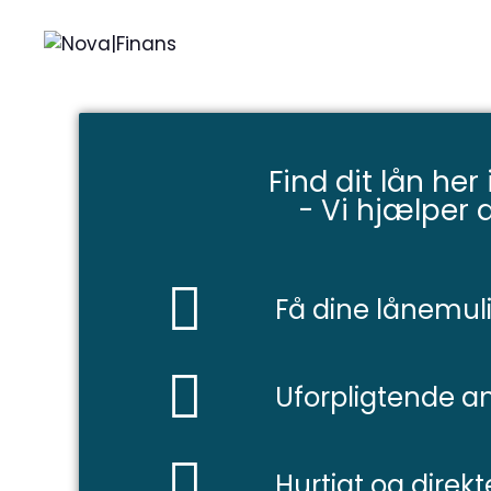
Find dit lån her
- Vi hjælper d
Få dine lånemul
Uforpligtende a
Hurtigt og direkt