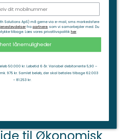
rth Solutions ApS) må gerne via e-mail, sms markedsføre
jenesteydelser
fra
partnere
, som vi samarbejder med. Du
mtykke tilbage. Læs vores privatlivspolitik
her
.
dhent lånemuligheder
øb 50.000 kr. Løbetid 6 år. Variabel debitorrente 5,90 –
omk. 975 kr. Samlet beløb, der skal betales tilbage 62.003
– 81.253 kr.
ide til Økonomisk