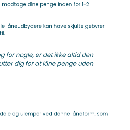
 du modtage dine penge inden for 1-2
gle låneudbydere kan have skjulte gebyrer
il.
 for nogle, er det ikke altid den
lutter dig for at låne penge uden
fordele og ulemper ved denne låneform, som