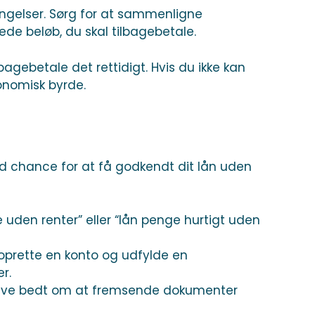
tingelser. Sørg for at sammenligne
de beløb, du skal tilbagebetale.
bagebetale det rettidigt. Hvis du ikke kan
konomisk byrde.
od chance for at få godkendt dit lån uden
e uden renter” eller “lån penge hurtigt uden
oprette en konto og udfylde en
r.
blive bedt om at fremsende dokumenter