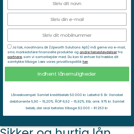
Ja tak, novafinans.dk (Upworth Solutions ApS) må gerne via e-mail,
sms markedsføre finansielle produkter og
andre tjenesteydelser
fra
partnere
, som vi samarbejder med. Du kan til enhver tid trække dit
samtykke tilbage. Læs vores privatlivspolitik
her
.
Indhent lånemuligheder
Låneeksempel: Samlet kreditbeløb 50.000 kr. Løbetid 6 år. Variabel
debitorrente 5,90 – 15,20%. ÅOP 6,52 – 15,92%. Etb. omk. 975 kr. Samlet
beløb, der skal betales tilbage 62.003 – 81.253 kr.
Sikker og hurtig lån