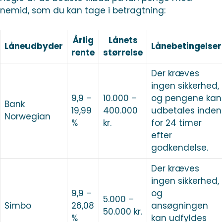
nemid, som du kan tage i betragtning:
Årlig
Lånets
Låneudbyder
Lånebetingelser
rente
størrelse
Der kræves
ingen sikkerhed,
9,9 –
10.000 –
og pengene kan
Bank
19,99
400.000
udbetales inden
Norwegian
%
kr.
for 24 timer
efter
godkendelse.
Der kræves
ingen sikkerhed,
9,9 –
og
5.000 –
Simbo
26,08
ansøgningen
50.000 kr.
%
kan udfyldes