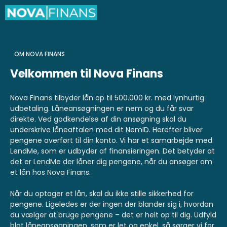
Menu
OM NOVA FINANS
Velkommen til Nova Finans
Nova Finans tilbyder lån op til 500.000 kr. med lynhurtig
udbetaling. Låneansøgningen er nem og du får svar
direkte. Ved godkendelse af din ansøgning skal du
underskrive låneaftalen med dit NemID. Herefter bliver
pengene overført til din konto. Vi har et samarbejde med
LendMe, som er udbyder af finansieringen. Det betyder at
det er LendMe der låner dig pengene, når du ansøger om
et lån hos Nova Finans.
Når du optager et lån, skal du ikke stille sikkerhed for
pengene. Ligeledes er der ingen der blander sig i, hvordan
du vælger at bruge pengene – det er helt op til dig. Udfyld
blot låneansøgningen, som er let og enkel, så sørger vi for