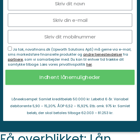
Ja tak, novafinans.dk (Upworth Solutions ApS) må gerne via e-mail,
sms markedsføre finansielle produkter og
andre tjenesteydelser
fra
partnere
, som vi samarbejder med. Du kan til enhver tid trække dit
samtykke tilbage. Læs vores privatlivspolitik
her
.
Indhent lånemuligheder
Låneeksempel: Samlet kreditbeløb 50.000 kr. Løbetid 6 år. Variabel
debitorrente 5,90 – 15,20%. ÅOP 6,52 – 15,92%. Etb. omk. 975 kr. Samlet
beløb, der skal betales tilbage 62.003 – 81.253 kr.
Få overblikket: Lån