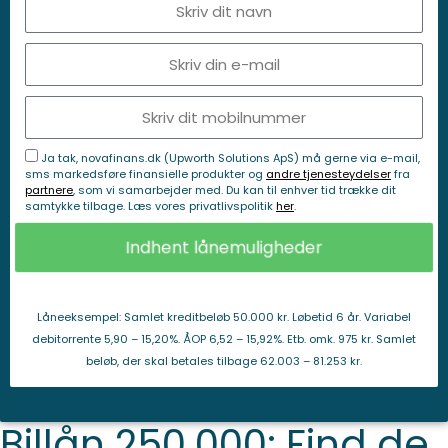
Ja tak, novafinans.dk (Upworth Solutions ApS) må gerne via e-mail,
sms markedsføre finansielle produkter og
andre tjenesteydelser
fra
partnere
, som vi samarbejder med. Du kan til enhver tid trække dit
samtykke tilbage. Læs vores privatlivspolitik
her
.
Indhent lånemuligheder
Låneeksempel: Samlet kreditbeløb 50.000 kr. Løbetid 6 år. Variabel
debitorrente 5,90 – 15,20%. ÅOP 6,52 – 15,92%. Etb. omk. 975 kr. Samlet
beløb, der skal betales tilbage 62.003 – 81.253 kr.
Billån 250.000: Find de