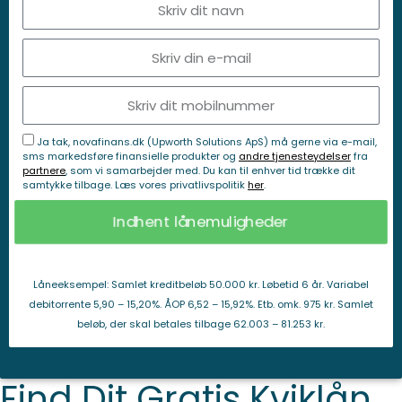
Ja tak, novafinans.dk (Upworth Solutions ApS) må gerne via e-mail,
sms markedsføre finansielle produkter og
andre tjenesteydelser
fra
partnere
, som vi samarbejder med. Du kan til enhver tid trække dit
samtykke tilbage. Læs vores privatlivspolitik
her
.
Indhent lånemuligheder
Låneeksempel: Samlet kreditbeløb 50.000 kr. Løbetid 6 år. Variabel
debitorrente 5,90 – 15,20%. ÅOP 6,52 – 15,92%. Etb. omk. 975 kr. Samlet
beløb, der skal betales tilbage 62.003 – 81.253 kr.
Find Dit Gratis Kviklån