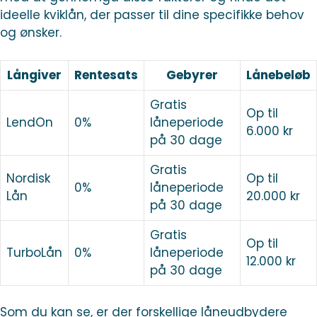
ideelle kviklån, der passer til dine specifikke behov
og ønsker.
Långiver
Rentesats
Gebyrer
Lånebeløb
Gratis
Op til
LendOn
0%
låneperiode
6.000 kr
på 30 dage
Gratis
Nordisk
Op til
0%
låneperiode
Lån
20.000 kr
på 30 dage
Gratis
Op til
TurboLån
0%
låneperiode
12.000 kr
på 30 dage
Som du kan se, er der forskellige låneudbydere