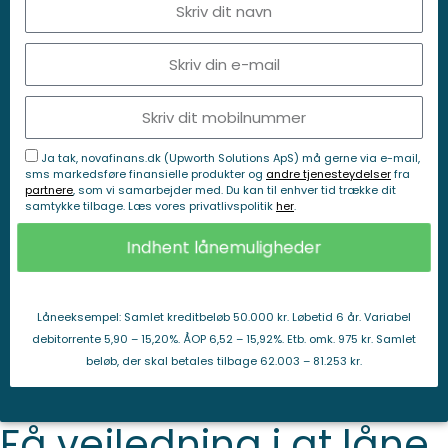
Ja tak, novafinans.dk (Upworth Solutions ApS) må gerne via e-mail,
sms markedsføre finansielle produkter og
andre tjenesteydelser
fra
partnere
, som vi samarbejder med. Du kan til enhver tid trække dit
samtykke tilbage. Læs vores privatlivspolitik
her
.
Indhent lånemuligheder
Låneeksempel: Samlet kreditbeløb 50.000 kr. Løbetid 6 år. Variabel
debitorrente 5,90 – 15,20%. ÅOP 6,52 – 15,92%. Etb. omk. 975 kr. Samlet
beløb, der skal betales tilbage 62.003 – 81.253 kr.
Få vejledning i at låne