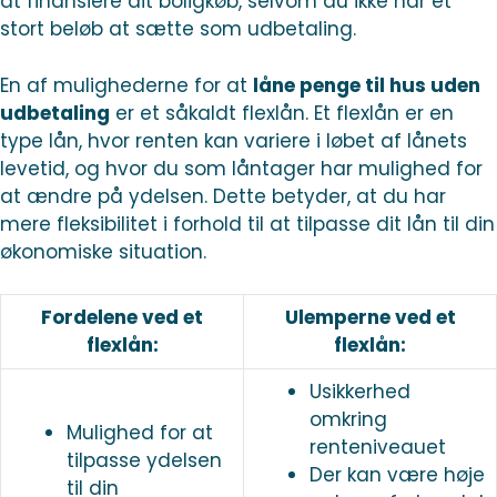
at finansiere dit boligkøb, selvom du ikke har et
stort beløb at sætte som udbetaling.
En af mulighederne for at
låne penge til hus uden
udbetaling
er et såkaldt flexlån. Et flexlån er en
type lån, hvor renten kan variere i løbet af lånets
levetid, og hvor du som låntager har mulighed for
at ændre på ydelsen. Dette betyder, at du har
mere fleksibilitet i forhold til at tilpasse dit lån til din
økonomiske situation.
Fordelene ved et
Ulemperne ved et
flexlån:
flexlån:
Usikkerhed
omkring
Mulighed for at
renteniveauet
tilpasse ydelsen
Der kan være høje
til din