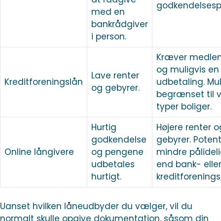
godkendelsesp
med en
bankrådgiver
i person.
Kræver medle
og muligvis en
Lave renter
Kreditforeningslån
udbetaling. Mul
og gebyrer.
begrænset til v
typer boliger.
Hurtig
Højere renter o
godkendelse
gebyrer. Potent
Online långivere
og pengene
mindre pålidel
udbetales
end bank- elle
hurtigt.
kreditforenings
Uanset hvilken låneudbyder du vælger, vil du
normalt skulle opgive dokumentation, såsom din